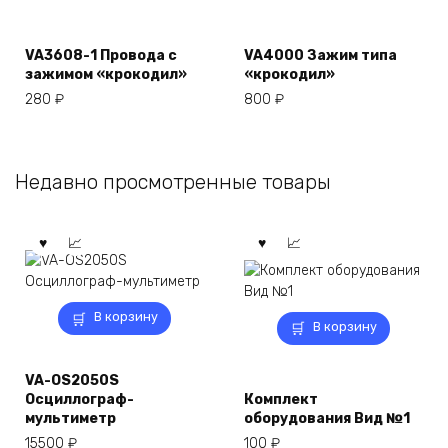
VA3608-1 Провода с
VA4000 Зажим типа
зажимом «крокодил»
«крокодил»
280
₽
800
₽
Недавно просмотренные товары
В корзину
В корзину
VA-OS2050S
Осциллограф-
Комплект
мультиметр
оборудования Вид №1
15500
₽
100
₽