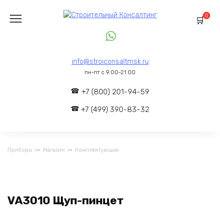
Перейти
к
0
содержанию
info@stroiconsaltmsk.ru
пн-пт с 9.00-21.00
+7 (800) 201-94-59
+7 (499) 390-83-32
Приборы
Магазин
Комплектующие
VA3010 Щуп-пинцет