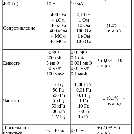
400 Гц)
10 А
10 мА
400 Ом
0,1 Ом
4 кОм
1 Ом
40 кОм
10 Ом
± (1,0% + 3
Сопротивление
400 кОм
100 Ом
е.м.р.)
4 МОм
1 кОм
40 МОм
10 кОм
50 нФ
0,01 нФ
500 нФ
0,1 нФ
± (3,0% + 10
Емкость
5 мкФ
0,001 мкФ
е.м.р.)
50 мкФ
0,01 мкФ
100 мкФ
0,1 мкФ
5 Гц
0,001 Гц
50 Гц
0,01 Гц
500 Гц
0,1 Гц
± (0,1% + 4
Частота
5 кГц
1 Гц
е.м.р.)
50 кГц
10 Гц
500 кГц
100 Гц
1 МГц
1 кГц
Длительность
± (2,0% + 5
0,1-40 мс
0,01 мс
импульса
е.м.р.)