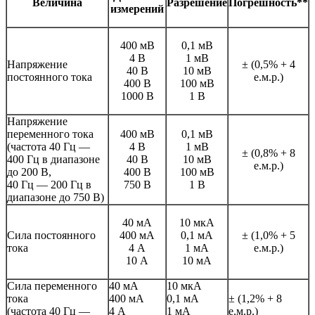
Величина
Разрешение
Погрешность**
измерений
400 мВ
0,1 мВ
4 В
1 мВ
Напряжение
± (0,5% + 4
40 В
10 мВ
постоянного тока
е.м.р.)
400 В
100 мВ
1000 В
1 В
Напряжение
переменного тока
400 мВ
0,1 мВ
(частота 40 Гц —
4 В
1 мВ
± (0,8% + 8
400 Гц в диапазоне
40 В
10 мВ
е.м.р.)
до 200 В,
400 В
100 мВ
40 Гц — 200 Гц в
750 В
1 В
диапазоне до 750 В)
40 мА
10 мкА
Сила постоянного
400 мА
0,1 мА
± (1,0% + 5
тока
4 А
1 мА
е.м.р.)
10 А
10 мА
Сила переменного
40 мА
10 мкА
тока
400 мА
0,1 мА
± (1,2% + 8
(частота 40 Гц —
4 А
1 мА
е.м.р.)