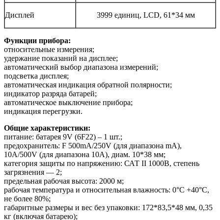
Дисплей
3999 единиц, LCD, 61*34 мм
Функции прибора:
относительные измерения;
удержание показаний на дисплее;
автоматический выбор диапазона измерений;
подсветка дисплея;
автоматическая индикация обратной полярности;
индикатор разряда батарей;
автоматическое выключение прибора;
индикация перегрузки.
Общие характеристики:
питание: батарея 9V (6F22) – 1 шт.;
предохранитель: F 500mA/250V (для диапазона mА),
10A/500V (для диапазона 10А), диам. 10*38 мм;
категория защиты по напряжению: САТ II 1000В, степень
загрязнения — 2;
предельная рабочая высота: 2000 м;
рабочая температура и относительная влажность: 0°С +40°С,
не более 80%;
габаритные размеры и вес без упаковки: 172*83,5*48 мм, 0,35
кг (включая батарею);