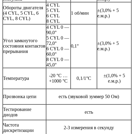
4 CYL
Обороты двигателя
5 CYL
±(3,0% + 5
(4 CYL, 5 CYL, 6
1 об/мин
6 CYL
е.м.р.)
CYL, 8 CYL)
8 CYL
4 CYL 0 —
90,0°
5 CYL 0 —
Угол замкнутого
72,0°
±(3,0% + 5
состояния контактов
0,1°
6 CYL 0 —
е.м.р.)
прерывания
60,0°
8 CYL 0 —
45,0°
-20 °C …
±(1,0% + 5
Температура
0,1/1°С
+1000 °C
е.м.р.)
Прозвонка цепи
есть (звуковой зуммер 50 Ом)
Тестирование
есть
диодов
Частота
2-3 измерения в секунду
дискретизации