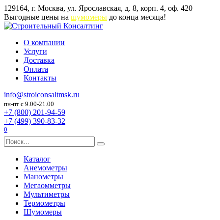
Перейти
129164, г. Москва, ул. Ярославская, д. 8, корп. 4, оф. 420
к
Выгодные цены на
шумомеры
до конца месяца!
содержанию
О компании
Услуги
Доставка
Оплата
Контакты
info@stroiconsaltmsk.ru
пн-пт с 9.00-21.00
+7 (800) 201-94-59
+7 (499) 390-83-32
0
Search
for:
Каталог
Анемометры
Манометры
Мегаомметры
Мультиметры
Термометры
Шумомеры