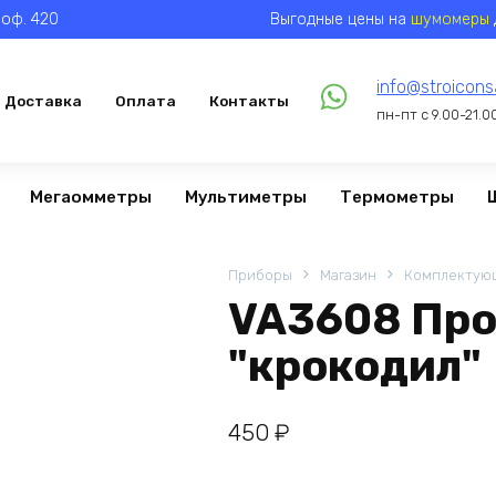
, оф. 420
Выгодные цены на
шумомеры
info@stroicons
Доставка
Оплата
Контакты
пн-пт с 9.00-21.0
Мегаомметры
Мультиметры
Термометры
Приборы
Магазин
Комплектую
VA3608 Про
"крокодил"
450
₽