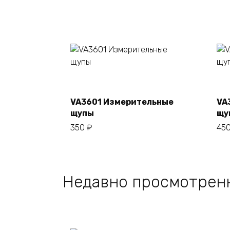
В корзину
VA3601 Измерительные
VA
щупы
щу
350
₽
45
Недавно просмотрен