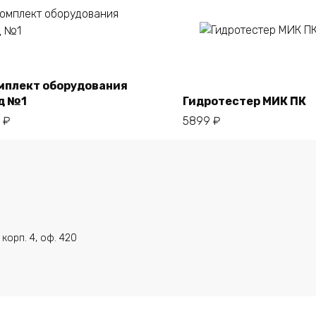
В корзину
В корзину
мплект оборудования
д №1
Гидротестер МИК ПК
0
₽
5899
₽
 корп. 4, оф. 420