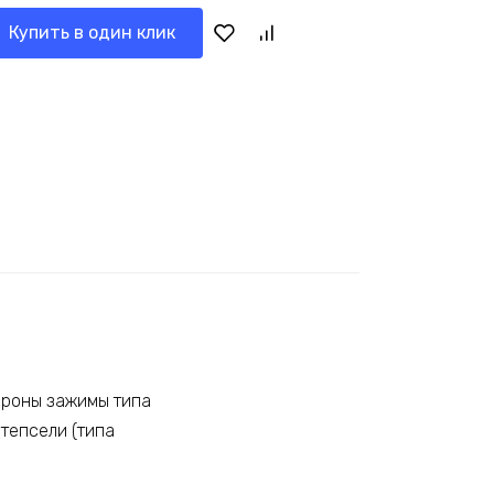
Купить в один клик
тороны зажимы типа
штепсели (типа