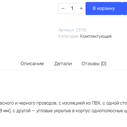
Количество
В корзину
товара
VA3608
Провода
Артикул:
23110
с
Категория:
Комплектующие
зажимом
"крокодил"
Описание
Детали
Отзывы (0)
асного и черного проводов, с изоляцией из ПВХ, с одной с
8 мм), с другой — угловые укрытые в корпус однополюсные 