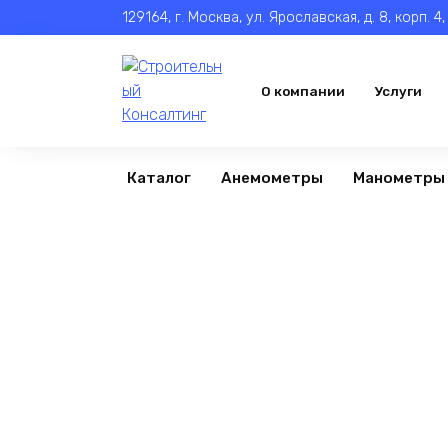
Перейти
129164, г. Москва, ул. Ярославская, д. 8, корп. 4
к
содержанию
О компании
Услуги
Каталог
Анемометры
Манометры