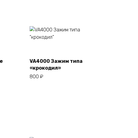
В корзину
е
VA4000 Зажим типа
«крокодил»
800
₽